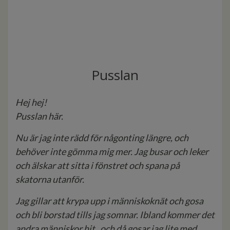
Pusslan
Hej hej!
Pusslan här.
Nu är jag inte rädd för någonting längre, och
behöver inte gömma mig mer. Jag busar och leker
och älskar att sitta i fönstret och spana på
skatorna utanför.
Jag gillar att krypa upp i människoknät och gosa
och bli borstad tills jag somnar. Ibland kommer det
andra människor hit, och då gosar jag lite med