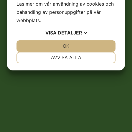
Läs mer om vår användning av cookies och
behandling av personuppgifter på vår
webbplats.
VISA
DETALJER
JA
NEJ
OK
JA
NEJ
NÖDVÄNDIG
INSTÄLLNINGAR
AVVISA ALLA
JA
NEJ
JA
NEJ
MARKNADSFÖRING
STATISTIK