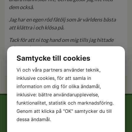
dem också.
Jag har en egen röd fåtölj som är världens bästa
att klättra i och klösa på.
Tack för att ni tog hand om mig tills jag hittade
mitt nya hem!
Samtycke till cookies
Kram från Pusslan
Vi och våra partners använder teknik,
inklusive cookies, för att samla in
information om dig för olika ändamål,
inklusive: bättre användarupplevelse,
funktionalitet, statistik och marknadsföring.
Genom att klicka på "OK" samtycker du till
dessa ändamål.