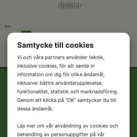
Balder
Sida
«
1
2
3
4
5
6
7
8
9
10
Samtycke till cookies
11
»
Vi och våra partners använder teknik,
inklusive cookies, för att samla in
information om dig för olika ändamål,
inklusive: bättre användarupplevelse,
funktionalitet, statistik och marknadsföring.
Genom att klicka på "OK" samtycker du till
dessa ändamål.
Läs mer om vår användning av cookies och
behandling av personuppgifter på vår