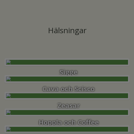
Hälsningar
Sigge
Cava och Scisco
Zeasar
Hoppla och Coffee