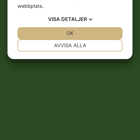
webbplats.
VISA
DETALJER
JA
NEJ
OK
JA
NEJ
NÖDVÄNDIG
INSTÄLLNINGAR
AVVISA ALLA
JA
NEJ
JA
NEJ
MARKNADSFÖRING
STATISTIK