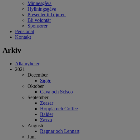
Minnesgåva
Hyllningsgåva
Presenter till djuren
Bli volontär
Sponsorer
Pensionat
Kontakt
Arkiv
Alla nyheter
2021
December
Sigge
Oktober
Cava och Scisco
September
Zeasar
Hoppla och Coffee
Balder
Zazza
Augusti
Ragnar och Lennart
Juni