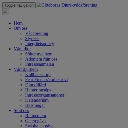
Toggle navigation
Hem
Om oss
Vår förening
Styrelse
Integritetspolicy
Våra djur
Söker nya hem
Adoptera från oss
Intresseanmälan
Vårt djurhem
Kullbäckstorp
Fear Free - så arbetar vi
Djurvälfärd
Hanteringstips
Intresseorganisationer
Kalendarium
Hälsningar
Stöd oss
Bli medlem
Ge en gåva
Swisha en gåva