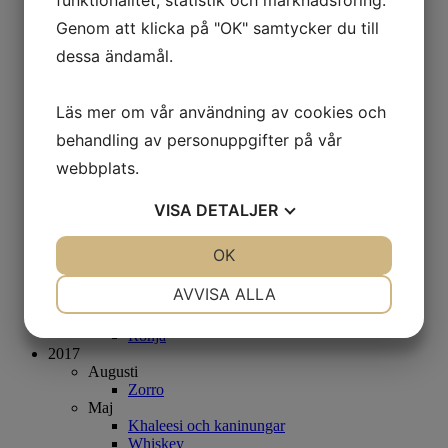
funktionalitet, statistik och marknadsföring.
Dixi och Diddi
Genom att klicka på "OK" samtycker du till
Tiger
April
dessa ändamål.
Ben och Gus
Mars
wendy & Glenn (Wanje)
Läs mer om vår användning av cookies och
Kattis (Kokos)
Twix
behandling av personuppgifter på vår
Jack (Toker)
webbplats.
Semla (Arrak)
Marni
VISA
DETALJER
Wolverine
Smulan och Lillith (Jenna och Leija)
Fudge
JA
NEJ
OK
JA
NEJ
Bullen
Rollo
NÖDVÄNDIG
INSTÄLLNINGAR
AVVISA ALLA
Bellis
Charlie
JA
NEJ
JA
NEJ
Ronja
2017
MARKNADSFÖRING
STATISTIK
Augusti
Zorro
Maj
Khaleesi och kaninungar
Whiskey