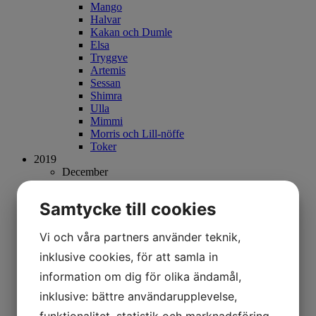
Mango
Halvar
Kakan och Dumle
Elsa
Tryggve
Artemis
Sessan
Shimra
Ulla
Mimmi
Morris och Lill-nöffe
Toker
2019
December
Maja och Filip
Augusti
Samtycke till cookies
Smaug och Kattla (Juni och Maggio)
2018
Juli
Vi och våra partners använder teknik,
Tim
inklusive cookies, för att samla in
Juni
Nessla
information om dig för olika ändamål,
Maj
inklusive: bättre användarupplevelse,
Stampe (Bo)
Pralina