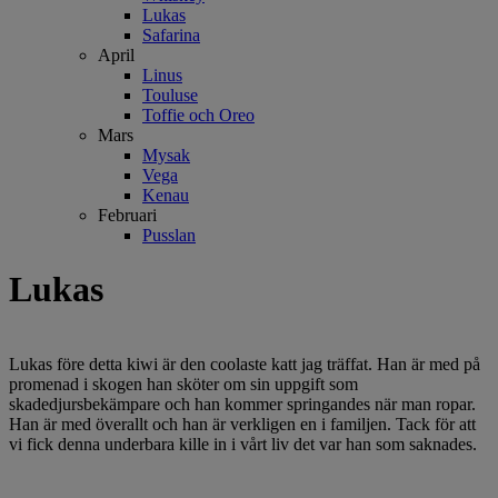
Lukas
Safarina
April
Linus
Touluse
Toffie och Oreo
Mars
Mysak
Vega
Kenau
Februari
Pusslan
Lukas
Lukas före detta kiwi är den coolaste katt jag träffat. Han är med på
promenad i skogen han sköter om sin uppgift som
skadedjursbekämpare och han kommer springandes när man ropar.
Han är med överallt och han är verkligen en i familjen. Tack för att
vi fick denna underbara kille in i vårt liv det var han som saknades.