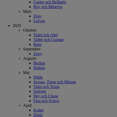
Castor och Bellatrix
Rey och Minerva
Mars
Zero
Lurvas
2020
Oktober
Tistel och Ahri
Valter och Gunnar
Russ
September
Zoey
Augusti
Berlios
Hektor
Maj
Hilda
Sessan, Tusse och Missan
Tiara och Texas
Solveig
Sky och Chase
Elsa och Scisco
April
Kolan
Doris