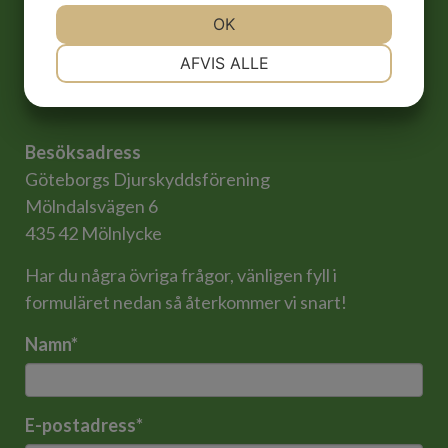
OK
NØDVENDIGE
PRÆFERENCER
AFVIS ALLE
MARKETING
STATISTIK
Besöksadress
Göteborgs Djurskyddsförening
Mölndalsvägen 6
435 42 Mölnlycke
Har du några övriga frågor, vänligen fyll i
formuläret nedan så återkommer vi snart!
Namn
*
E-postadress
*