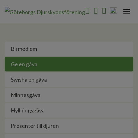
Togg
navi
Bli medlem
Ge en gåva
Swisha en gåva
Minnesgåva
Hyllningsgåva
Presenter till djuren