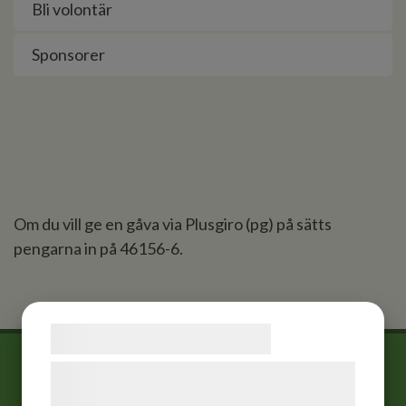
Bli volontär
Sponsorer
Om du vill ge en gåva via Plusgiro (pg) på sätts
pengarna in på 46156-6.
Samtykke til cookies
Vi og vores samarbejdspartnere bruger
teknologier, herunder cookies, til at